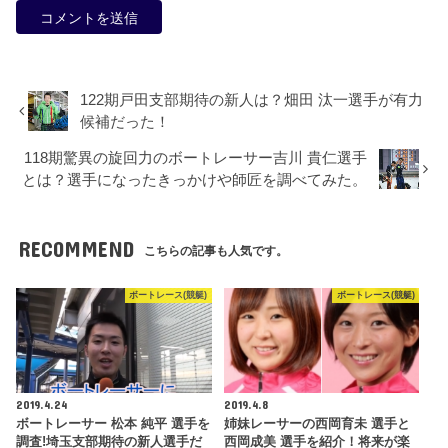
122期戸田支部期待の新人は？畑田 汰一選手が有力
候補だった！
118期驚異の旋回力のボートレーサー吉川 貴仁選手
とは？選手になったきっかけや師匠を調べてみた。
RECOMMEND
こちらの記事も人気です。
ボートレース(競艇)
ボートレース(競艇)
2019.4.24
2019.4.8
ボートレーサー 松本 純平 選手を
姉妹レーサーの西岡育未 選手と
調査!埼玉支部期待の新人選手だ
西岡成美 選手を紹介！将来が楽