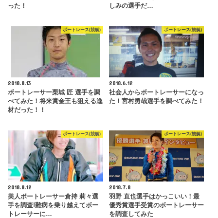
った！
しみの選手だ…
ボートレース(競艇)
ボートレース(競艇)
2018.8.13
2018.6.12
ボートレーサー栗城 匠 選手を調
社会人からボートレーサーになっ
べてみた！将来賞金王も狙える逸
た！宮村勇哉選手を調べてみた！
材だった！！
ボートレース(競艇)
ボートレース(競艇)
2018.8.12
2018.7.8
美人ボートレーサー倉持 莉々選
羽野 直也選手はかっこいい！最
手を調査!難病を乗り越えてボー
優秀賞選手受賞のボートレーサー
トレーサーに…
を調査してみた