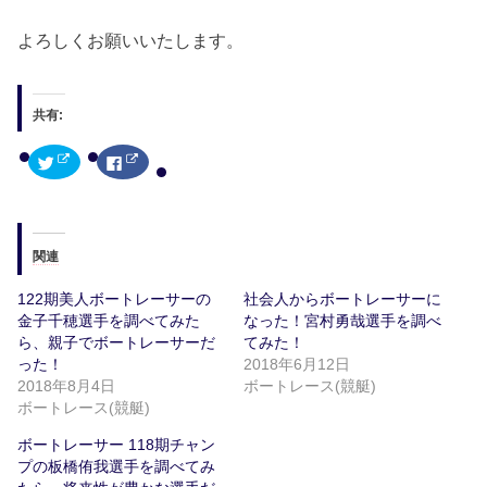
よろしくお願いいたします。
共有:
ク
F
リ
a
ッ
c
ク
e
し
b
て
o
T
o
w
k
関連
i
で
t
共
t
有
122期美人ボートレーサーの
社会人からボートレーサーに
e
す
r
る
金子千穂選手を調べてみた
なった！宮村勇哉選手を調べ
で
に
共
は
ら、親子でボートレーサーだ
てみた！
有
ク
った！
2018年6月12日
(
リ
新
ッ
2018年8月4日
ボートレース(競艇)
し
ク
い
し
ボートレース(競艇)
ウ
て
ィ
く
ボートレーサー 118期チャン
ン
だ
ド
さ
プの板橋侑我選手を調べてみ
ウ
い
で
(