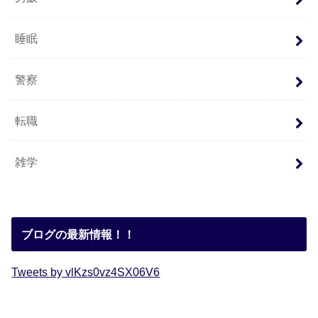
睡眠
警察
転職
雑学
ブログの最新情報！！
Tweets by vlKzs0vz4SX06V6