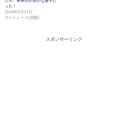
たら、将来性が豊かな選手だ
開
新
った！
き
し
ま
い
2018年6月17日
す
ウ
)
ィ
ボートレース(競艇)
ン
ド
ウ
で
開
き
スポンサーリンク
ま
す
)