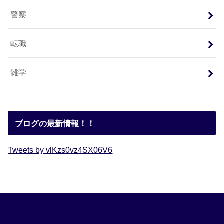
警察
転職
雑学
ブログの最新情報！！
Tweets by vlKzs0vz4SX06V6