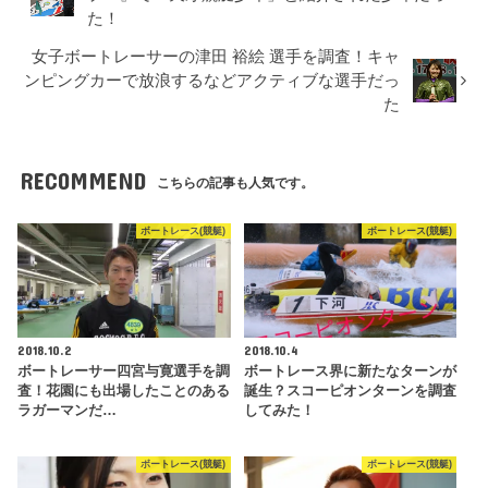
た！
女子ボートレーサーの津田 裕絵 選手を調査！キャ
ンピングカーで放浪するなどアクティブな選手だっ
た
RECOMMEND
こちらの記事も人気です。
ボートレース(競艇)
ボートレース(競艇)
2018.10.2
2018.10.4
ボートレーサー四宮与寛選手を調
ボートレース界に新たなターンが
査！花園にも出場したことのある
誕生？スコーピオンターンを調査
ラガーマンだ…
してみた！
ボートレース(競艇)
ボートレース(競艇)