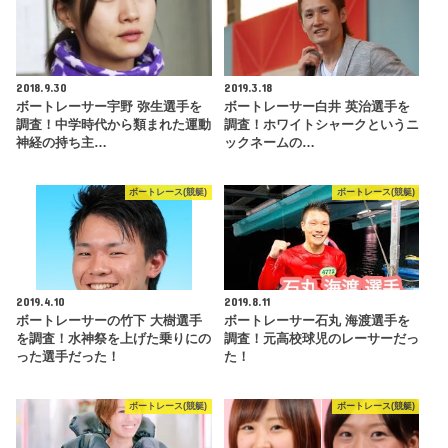
2018.9.30
2019.3.18
ボートレーサー宇野 弥生選手を
ボートレーサー白井 英治選手を
調査！中学時代から類まれた運動
調査！ホワイトシャークというニ
神経の持ち主…
ックネームの…
ボートレース(競艇)
ボートレース(競艇)
2019.4.10
2019.8.11
ボートレーサーの竹下 大樹選手
ボートレーサー石丸 海渡選手を
を調査！水神祭を上げた乗りにの
調査！元高校球児のレーサーだっ
った選手だった！
た！
ボートレース(競艇)
ボートレース(競艇)