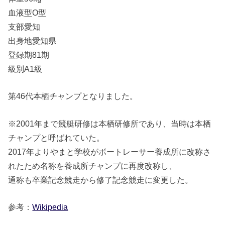
血液型O型
支部愛知
出身地愛知県
登録期81期
級別A1級
第46代本栖チャンプとなりました。
※2001年まで競艇研修は本栖研修所であり、当時は本栖
チャンプと呼ばれていた。
2017年よりやまと学校がボートレーサー養成所に改称さ
れたため名称を養成所チャンプに再度改称し、
通称も卒業記念競走から修了記念競走に変更した
。
参考：
Wikipedia