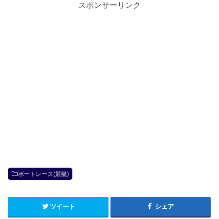
ウ
スポンサーリンク
で
開
き
ま
す
)
ボートレース(競艇)
ツイート
シェア