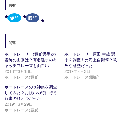
共有:
ク
F
リ
a
ッ
c
ク
e
し
b
て
o
T
o
w
k
関連
i
で
t
共
t
有
ボートレーサー(競艇選手)の
ボートレーサー原田 幸哉 選
e
す
r
る
愛称の由来は？有名選手のキ
手を調査！元海上自衛隊？意
で
に
共
は
ャッチフレーズも面白い！
外な経歴だった
有
ク
2018年3月18日
2019年4月3日
(
リ
新
ッ
ボートレース(競艇)
ボートレース(競艇)
し
ク
い
し
ウ
て
ボートレースの水神祭を調査
ィ
く
してみた？お祝いの時に行う
ン
だ
ド
さ
行事のひとつだった！
ウ
い
で
(
2019年3月29日
開
新
ボートレース(競艇)
き
し
ま
い
す
ウ
)
ィ
ン
ド