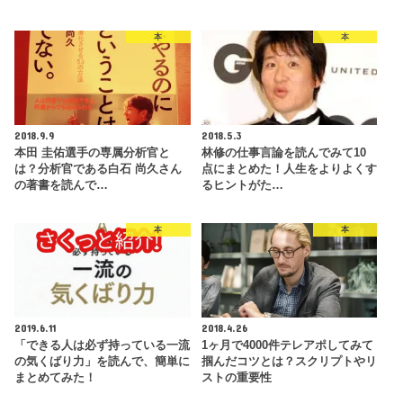
本
本
2018.9.9
2018.5.3
本田 圭佑選手の専属分析官と
林修の仕事言論を読んでみて10
は？分析官である白石 尚久さん
点にまとめた！人生をよりよくす
の著書を読んで…
るヒントがた…
本
本
2019.6.11
2018.4.26
「できる人は必ず持っている一流
1ヶ月で4000件テレアポしてみて
の気くばり力」を読んで、簡単に
掴んだコツとは？スクリプトやリ
まとめてみた！
ストの重要性