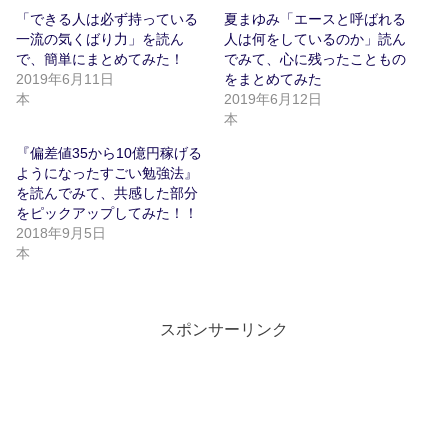
t
有
「できる人は必ず持っている
夏まゆみ「エースと呼ばれる
e
す
r
る
一流の気くばり力」を読ん
人は何をしているのか」読ん
で
に
共
は
で、簡単にまとめてみた！
でみて、心に残ったこともの
有
ク
2019年6月11日
をまとめてみた
(
リ
新
ッ
本
2019年6月12日
し
ク
い
し
本
ウ
て
ィ
く
『偏差値35から10億円稼げる
ン
だ
ド
さ
ようになったすごい勉強法』
ウ
い
で
(
を読んでみて、共感した部分
開
新
をピックアップしてみた！！
き
し
ま
い
2018年9月5日
す
ウ
)
ィ
本
ン
ド
ウ
で
開
き
スポンサーリンク
ま
す
)