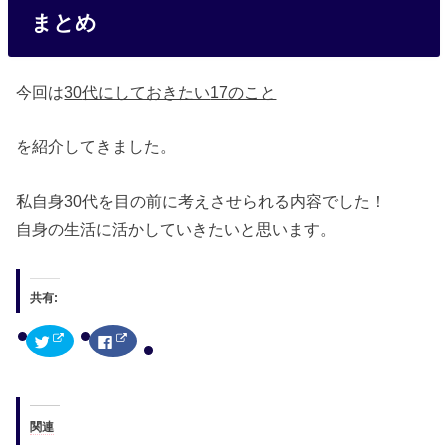
まとめ
今回は
30
代にしておきたい
17
のこと
を紹介してきました。
私自身30代を目の前に考えさせられる内容でした！
自身の生活に活かしていきたいと思います。
共有:
ク
F
リ
a
ッ
c
ク
e
し
b
て
o
T
o
w
k
関連
i
で
t
共