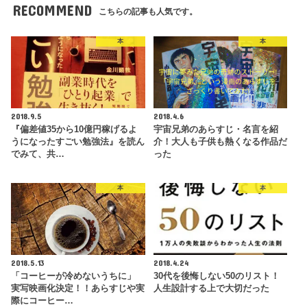
RECOMMEND
こちらの記事も人気です。
本
本
2018.9.5
2018.4.6
『偏差値35から10億円稼げるよ
宇宙兄弟のあらすじ・名言を紹
うになったすごい勉強法』を読ん
介！大人も子供も熱くなる作品だ
でみて、共…
った
本
本
2018.5.13
2018.4.24
「コーヒーが冷めないうちに」
30代を後悔しない50のリスト！
実写映画化決定！！あらすじや実
人生設計する上で大切だった
際にコーヒー…